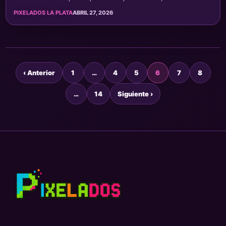
PIXELADOS LA PLATA
ABRIL 27, 2026
‹ Anterior
1
…
4
5
6
7
8
…
14
Siguiente ›