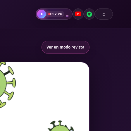
⌕
▶
EN VIVO
Ver en modo revista