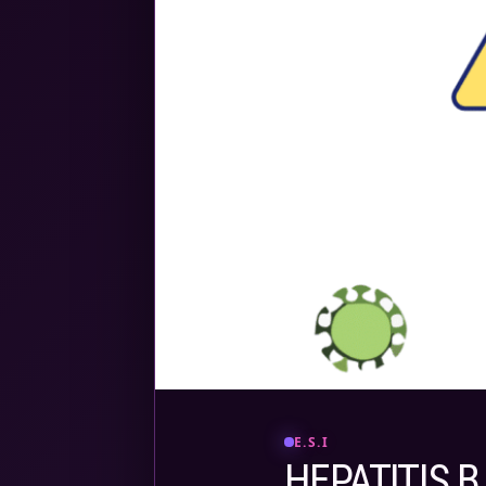
E.S.I
HEPATITIS B