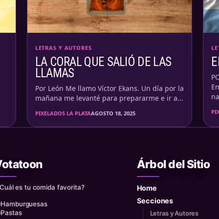
LETRAS Y AUTORES
LE
LA CORAL QUE SALIÓ DE LAS
E
LLAMAS
P
Em
Por León Me llamo Víctor Ekans. Un día por la
na
mañana me levanté para prepararme e ir a...
PI
PIXELADOS LA PLATA
AGOSTO 18, 2025
Votatoon
Árbol del Sitio
 Cuál es tu comida favorita?
Home
Secciones
Hamburguesas
Pastas
Letras y Autores