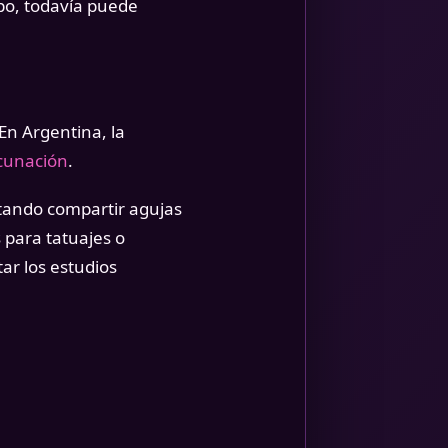
mpo, todavía puede
En Argentina, la
cunación
.
itando compartir agujas
 para tatuajes o
ar los estudios