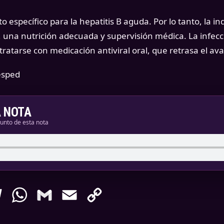
o específico para la hepatitis B aguda. Por lo tanto, la i
una nutrición adecuada y supervisión médica. La infecci
tratarse con medicación antiviral oral, que retrasa el ava
ésped
A NOTA
junto de esta nota
enger
Telegram
WhatsApp
Gmail
Email
Copy
Link