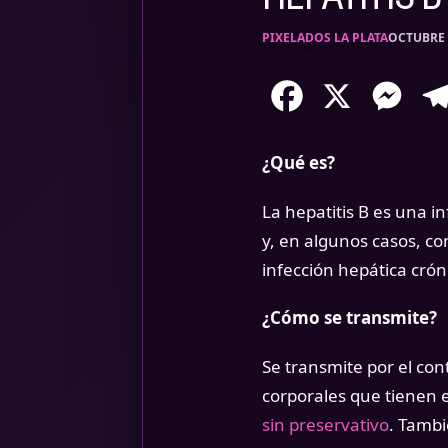
PIXELADOS LA PLATA
OCTUBRE 
Facebook
X
Mess
¿Qué es?
La hepatitis B es una 
y, en algunos casos, co
infección hepática crón
¿Cómo se transmite?
Se transmite por el con
corporales que tienen e
sin preservativo
. Tambi