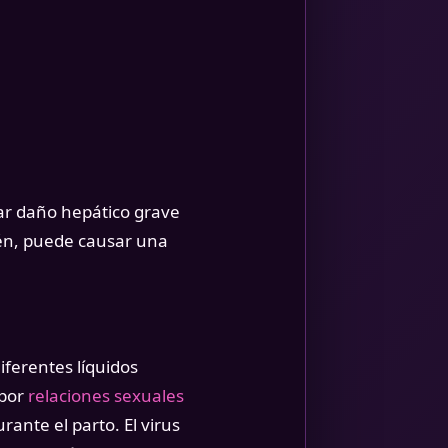
sar daño hepático grave
bién, puede causar una
iferentes líquidos
 por
relaciones sexuales
ante el parto. El virus