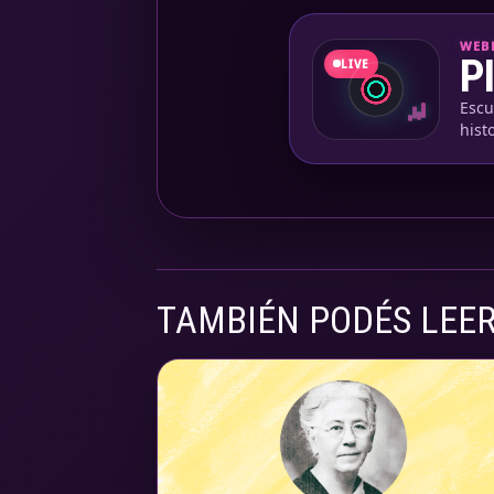
WEBR
P
LIVE
Escu
hist
TAMBIÉN PODÉS LEE