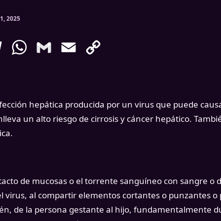
1, 2025
enger
Telegram
WhatsApp
Gmail
Email
Copy
Link
infección hepática producida por un virus que puede cau
nlleva un alto riesgo de cirrosis y cáncer hepático. Tam
ica.
tacto de mucosas o el torrente sanguíneo con sangre o d
l virus, al compartir elementos cortantes o punzantes o
én, de la persona gestante al hijo, fundamentalmente dur