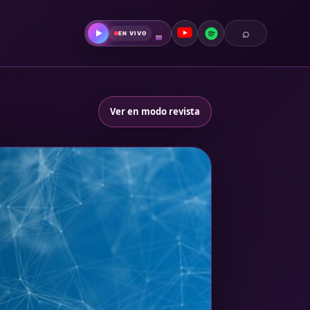
⌕
▶
EN VIVO
Ver en modo revista