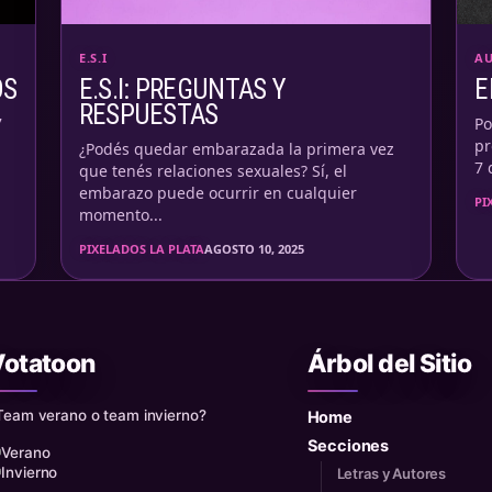
E.S.I
AU
OS
E.S.I: PREGUNTAS Y
E
RESPUESTAS
7
Po
pr
¿Podés quedar embarazada la primera vez
7 
que tenés relaciones sexuales? Sí, el
embarazo puede ocurrir en cualquier
PI
momento...
PIXELADOS LA PLATA
AGOSTO 10, 2025
Votatoon
Árbol del Sitio
Team verano o team invierno?
Home
Secciones
Verano
Invierno
Letras y Autores