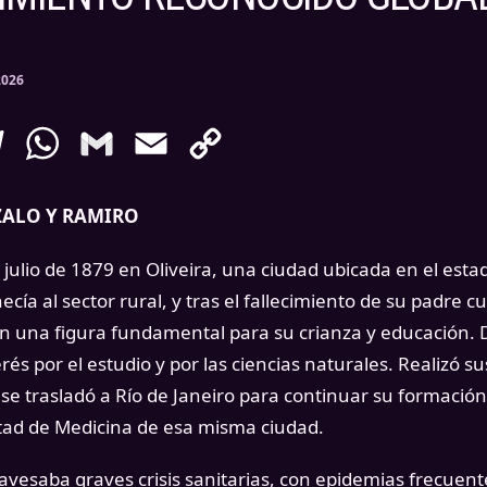
2026
enger
Telegram
WhatsApp
Gmail
Email
Copy
Link
ZALO Y RAMIRO
julio de 1879 en Oliveira, una ciudad ubicada en el esta
necía al sector rural, y tras el fallecimiento de su padre 
en una figura fundamental para su crianza y educación
rés por el estudio y por las ciencias naturales. Realizó s
 se trasladó a Río de Janeiro para continuar su formació
ltad de Medicina de esa misma ciudad.
ravesaba graves crisis sanitarias, con epidemias frecuente