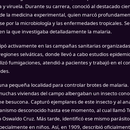
 y viruela. Durante su carrera, conoció al destacado cien
de la medicina experimental, quien marcó profundamen
rse por la microbiología y las enfermedades tropicales.
en la que investigaba detalladamente la malaria.
icipó activamente en las campañas sanitarias organizada
 regiones selváticas, donde llevó a cabo estudios epidem
izó fumigaciones, atendió a pacientes y trabajó en el con
des.
na pequeña localidad para controlar brotes de malaria. 
 muchas viviendas del campo albergaban un insecto con
e besucona. Capturó ejemplares de este insecto y al ana
ganismo desconocido hasta ese momento, al cual llamó 
Oswaldo Cruz. Más tarde, identificó ese mismo parásito
ecialmente en niños. Así, en 1909, describió oficialme