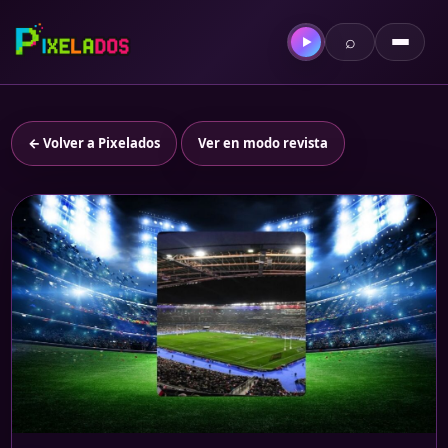
⌕
▶
← Volver a Pixelados
Ver en modo revista