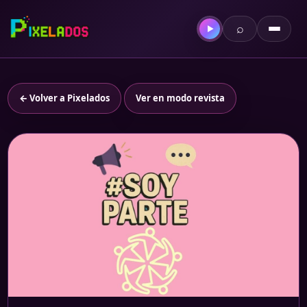
⌕
▶
← Volver a Pixelados
Ver en modo revista