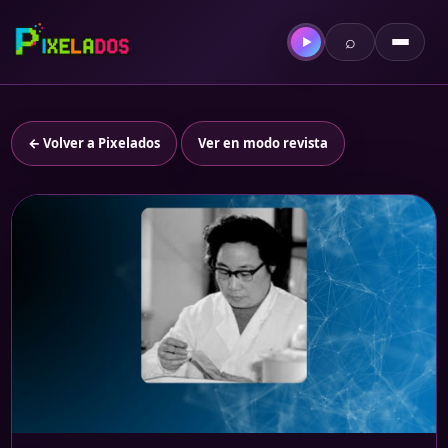
⌕
▶
← Volver a Pixelados
Ver en modo revista