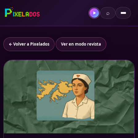
⌕
▶
← Volver a Pixelados
Ver en modo revista