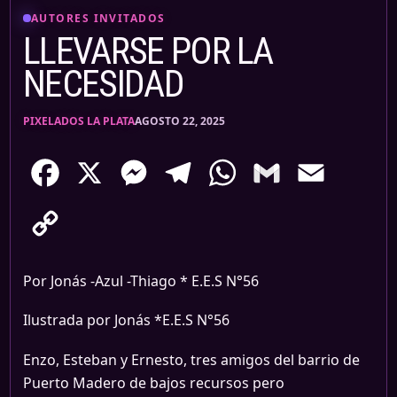
AUTORES INVITADOS
LLEVARSE POR LA
NECESIDAD
PIXELADOS LA PLATA
AGOSTO 22, 2025
Facebook
X
Messenger
Telegram
WhatsApp
Gmail
Email
Copy
Link
Por Jonás -Azul -Thiago * E.E.S N°56
Ilustrada por Jonás *E.E.S N°56
Enzo, Esteban y Ernesto, tres amigos del barrio de
Puerto Madero de bajos recursos pero