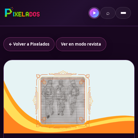
⌕
▶
← Volver a Pixelados
Ver en modo revista