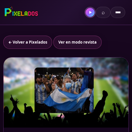
⌕
▶
← Volver a Pixelados
Ver en modo revista