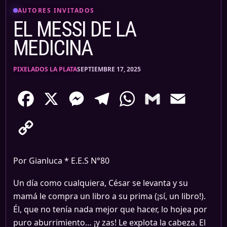
AUTORES INVITADOS
EL MESSI DE LA
MEDICINA
PIXELADOS LA PLATA
SEPTIEMBRE 17, 2025
Facebook
X
Messenger
Telegram
WhatsApp
Gmail
Email
Copy
Link
Por Gianluca * E.E.S N°80
Un día como cualquiera, César se levanta y su
mamá le compra un libro a su prima (¡sí, un libro!).
Él, que no tenía nada mejor que hacer, lo hojea por
puro aburrimiento… ¡y zas! Le explota la cabeza. El