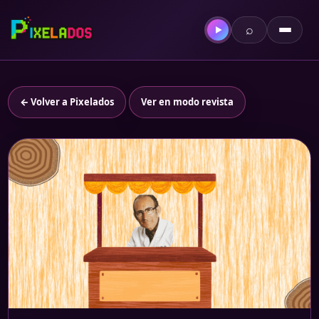
⌕
▶
← Volver a Pixelados
Ver en modo revista