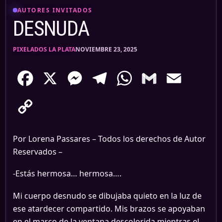
AUTORES INVITADOS
DESNUDA
PIXELADOS LA PLATA
NOVIEMBRE 23, 2025
Facebook
X
Messenger
Telegram
WhatsApp
Gmail
Email
Copy
Link
Por Lorena Passares – Todos los derechos de Autor
Reservados –
-Estás hermosa… hermosa….
Mi cuerpo desnudo se dibujaba quieto en la luz de
ese atardecer compartido. Mis brazos se apoyaban
en el marco de la ventana descolorida mientras el