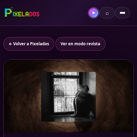
⌕
▶
← Volver a Pixelados
Ver en modo revista