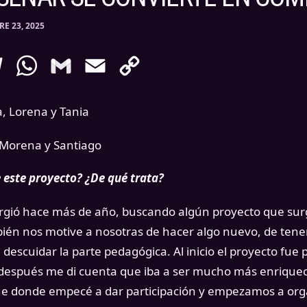
E 23, 2025
enger
Telegram
WhatsApp
Gmail
Email
Copy
Link
a, Lorena y Tania
 Morena y Santiago
 este proyecto? ¿De qué trata?
gió hace más de año, buscando algún proyecto que surg
ién nos motive a nosotras de hacer algo nuevo, de ten
in descuidar la parte pedagógica. Al inicio el proyecto f
o después me di cuenta que iba a ser mucho más enriquec
í fue donde empecé a dar participación y empezamos a or