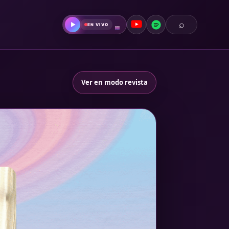
⌕
▶
EN VIVO
Ver en modo revista