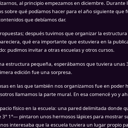
zarnos, al principio empezamos en diciembre. Durante 
os sobre qué podíamos hacer para el año siguiente que f
 contenidos que debíamos dar.
puestas; después tuvimos que organizar la estructura d
areciera, qué era importante que estuviera en la publica
o: pudimos invitar a otras escuelas y otros cursos.
 una estructura pequeña, esperábamos que tuviera unas
rimera edición fue una sorpresa.
osas en las que también nos organizamos fue en poder hac
sotros llamamos la parte mural. En esa comencé yo y aho
acio físico en la escuela: una pared delimitada donde q
e 3° 1°— pintaron unos hermosos lápices para mostrar s
nos interesaba que la escuela tuviera un lugar propio par