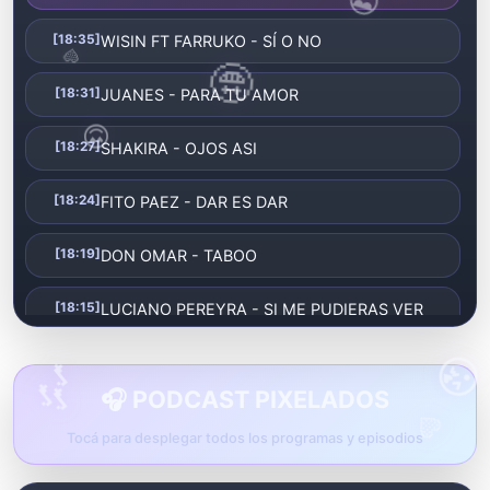
🤩
[18:35]
WISIN FT FARRUKO - SÍ O NO
😍
[18:31]
JUANES - PARA TU AMOR
[18:27]
SHAKIRA - OJOS ASI
[18:24]
FITO PAEZ - DAR ES DAR
[18:19]
DON OMAR - TABOO

🎶
[18:15]
LUCIANO PEREYRA - SI ME PUDIERAS VER
💛
[18:11]
CHAYANNE - PROVOCAME
🎧 PODCAST PIXELADOS
[18:07]
PRINCE ROYCE - DARTE UN BESO
Tocá para desplegar todos los programas y episodios
[18:04]
SHAKIRA FEAT. MALUMA - CHANTAJE