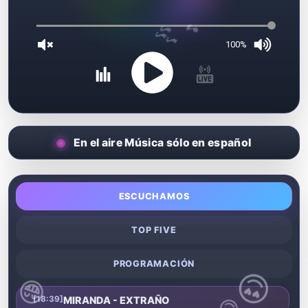
100%
En el aire Música sólo en español
ESCUCHAMOS
😍
TOP FIVE
😁
PROGRAMACIÓN
😎
💛
[18:39]
MIRANDA - EXTRAÑO