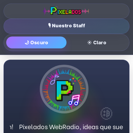
💞
🎙️ Nuestro Staff
🌙 Oscuro
☀️ Claro
🤩
enan!
Pixelados WebRadio, ideas que suena
🎵
🎶