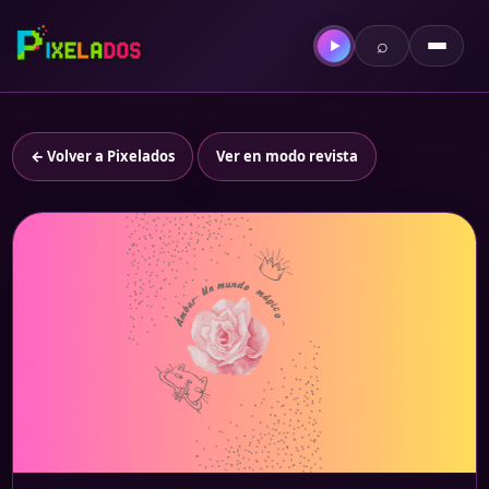
⌕
▶
← Volver a Pixelados
Ver en modo revista