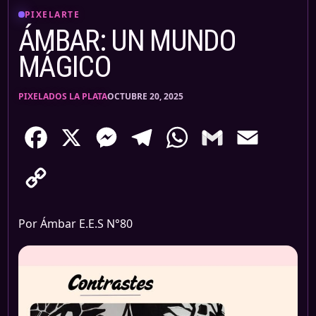
PIXELARTE
ÁMBAR: UN MUNDO
MÁGICO
PIXELADOS LA PLATA
OCTUBRE 20, 2025
Facebook
X
Messenger
Telegram
WhatsApp
Gmail
Email
Copy
Link
Por Ámbar E.E.S N°80