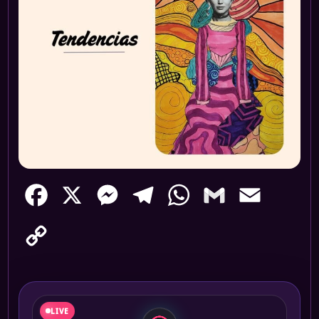
Facebook
X
Messenger
Telegram
WhatsApp
Gmail
Email
Copy
Link
LIVE